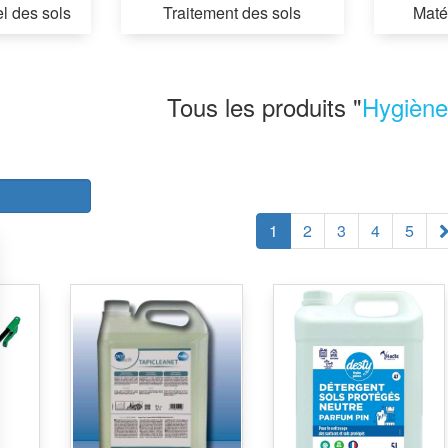
l des sols
Traitement des sols
Maté
Tous les produits "
Hygiène
r
1
2
3
4
5