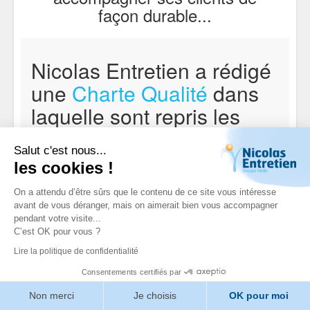
façon durable...
Nicolas Entretien a rédigé
une
Charte Qualité
dans
laquelle sont repris les
principes de base
Salut c'est nous...
fondamentaux :
les cookies !
On a attendu d’être sûrs que le contenu de ce site vous intéresse
avant de vous déranger, mais on aimerait bien vous accompagner
Notre priorité :
la satisfaction du client en
pendant votre visite...
termes de qualité des produits et des prestations.
C’est OK pour vous ?
Nos compétences :
l'amélioration quotidienne
en termes de suivi afin de répondre aux exigences
Lire la politique de confidentialité
de nos interlocuteurs.
Consentements certifiés par
Nos objectifs :
la proposition de solutions
Non merci
Je choisis
OK pour moi
innovantes respectueuses de l’environnement,